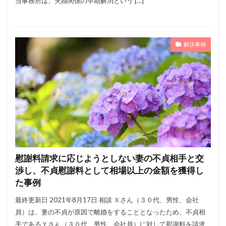
当事務所は、夫婦関係の早期解消という […]
解決事例
慰謝料請求に応じようとしない妻の不貞相手と交
渉し、不貞慰謝料として相場以上の金額を獲得し
た事例
最終更新日 2021年8月17日 相談 Ｘさん（３０代、男性、会社
員）は、妻の不貞が原因で離婚をすることとなったため、不貞相
手であるＹさん（３０代、男性、会社員）に対して慰謝料を請求