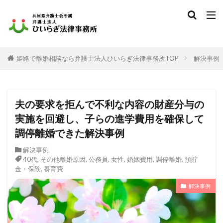
姫路で離婚相談なら弁護士法人ひいらぎ法律事務所TOP
解決事例
夫の要求を拒んで不利な内容の財産分与の
実施を回避し、子らの進学費用を確保して
調停離婚できた解決事例
解決事例
40代
,
その他離婚原因
,
公務員
,
女性
,
婚姻費用
,
調停離婚
,
預貯
金・保険
,
養育費
解決事例