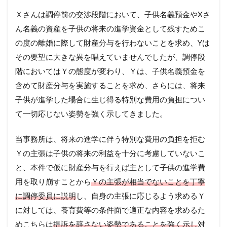
Ｘさんは調停前の交渉段階において、子供名義預金やXさ
ん名義の資産を子供の将来の進学資金として残すためこ
の度の離婚に際して財産分与を行わないことを求め、Yは
その要望に大きな異を唱えていませんでしたが、調停段
階においてはＹの態度が変わり、Ｙは、子供名義預金を
含めて財産分与を実施することを求め、さらには、将来
子供が進学した場合に生じ得る特別な費用の負担につい
て一切応じない姿勢を強く示してきました。
当事務所は、将来の進学に伴う特別な費用の負担を拒む
Ｙの主張は子供の将来の利益を十分に考慮していないこ
と、本件で仮に財産分与を行えば主として子供の進学費
用を取り崩すことから
Ｙの主張が相当でないことを丁寧
に調停委員に説明
し、自身の主張に応じるよう求めるＹ
に対しては、養育費等の条件面で適正な内容を求めるた
めこちらは
提訴を辞さない姿勢であることを強く示し
対