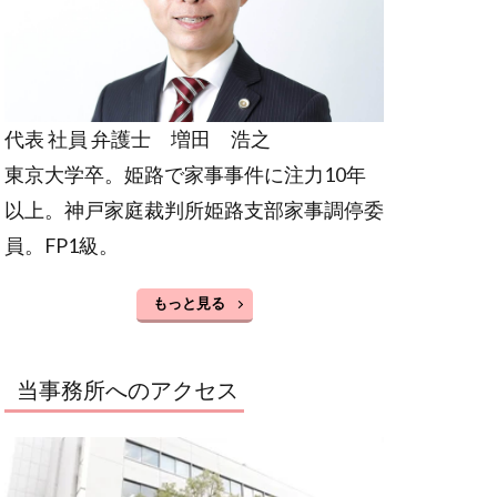
代表 社員 弁護士 増田 浩之
東京大学卒。姫路で家事事件に注力10年
以上。神戸家庭裁判所姫路支部家事調停委
員。FP1級。
もっと見る
当事務所へのアクセス