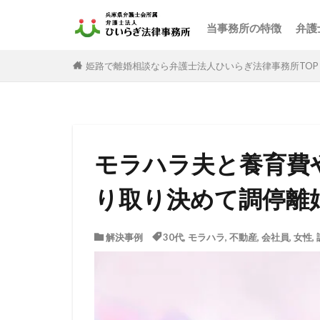
当事務所の特徴
弁護
姫路で離婚相談なら弁護士法人ひいらぎ法律事務所TOP
モラハラ夫と養育費
り取り決めて調停離
解決事例
30代
,
モラハラ
,
不動産
,
会社員
,
女性
,