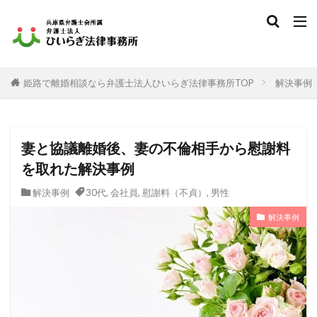
姫路で離婚相談なら弁護士法人ひいらぎ法律事務所TOP
解決事例
妻と協議離婚後、妻の不倫相手から慰謝料
を取れた解決事例
解決事例
30代
,
会社員
,
慰謝料（不貞）
,
男性
解決事例