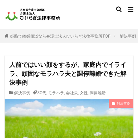
姫路で離婚相談なら弁護士法人ひいらぎ法律事務所TOP
解決事例
人前ではいい顔をするが、家庭内でイライ
ラ、頑固なモラハラ夫と調停離婚できた解
決事例
解決事例
30代
,
モラハラ
,
会社員
,
女性
,
調停離婚
解決事例