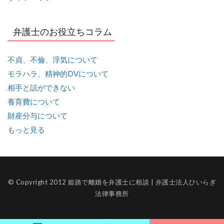
弁護士のお役立ちコラム
不貞、不倫、浮気について
モラハラ、精神的DVについて
相手と話ができない
養育費について
財産分与について
もっと見る
© Copyright 2012 姫路で離婚を弁護士に相談 | 弁護士法人ひいらぎ
法律事務所