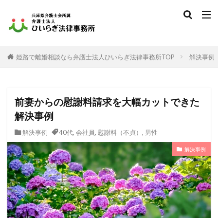
姫路で離婚相談なら弁護士法人ひいらぎ法律事務所TOP
解決事例
前妻からの慰謝料請求を大幅カットできた
解決事例
解決事例
40代
,
会社員
,
慰謝料（不貞）
,
男性
解決事例