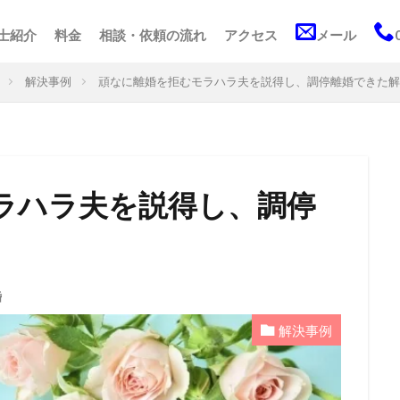
士紹介
料金
相談・依頼の流れ
アクセス
メール
解決事例
頑なに離婚を拒むモラハラ夫を説得し、調停離婚できた解
ラハラ夫を説得し、調停
婚
解決事例