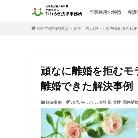
当事務所の特徴
弁護
姫路で離婚相談なら弁護士法人ひいらぎ法律事務所TOP
頑なに離婚を拒むモ
離婚できた解決事例
解決事例
30代
,
モラハラ
,
会社員
,
女性
,
調停離