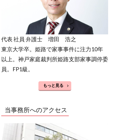
代表 社員 弁護士 増田 浩之
東京大学卒。姫路で家事事件に注力10年
以上。神戸家庭裁判所姫路支部家事調停委
員。FP1級。
もっと見る
当事務所へのアクセス