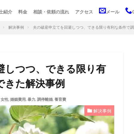
士紹介
料金
相談・依頼の流れ
アクセス
メール
解決事例
夫の破産申立てを回避しつつ、できる限り有利な条件で調
避しつつ、できる限り有
できた解決事例
,
女性
,
婚姻費用
,
暴力
,
調停離婚
,
養育費
解決事例