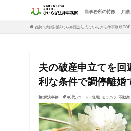
当事務所の特徴
弁護
姫路で離婚相談なら弁護士法人ひいらぎ法律事務所TOP
夫の破産申立てを回
利な条件で調停離婚
解決事例
40代
,
パート・無職
,
モラハラ
,
不動産