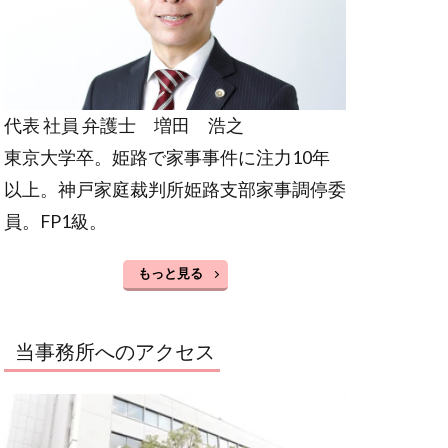
代表 社員 弁護士 増田 浩之
東京大学卒。姫路で家事事件に注力10年
以上。神戸家庭裁判所姫路支部家事調停委
員。FP1級。
もっと見る
当事務所へのアクセス