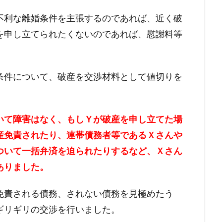
不利な離婚条件を主張するのであれば、
近く破
を申し立てられたくないのであれば、
慰謝料等
。
条件について、
破産を交渉材料として値切りを
いて障害はなく、
もしＹが破産を申し立てた場
産免責されたり、
連帯債務者等であるＸさんや
ついて一括弁済を迫られたりするなど、
Ｘさん
ありました。
免責される債務、
されない債務を見極めたう
ギリギリの交渉を行いました。