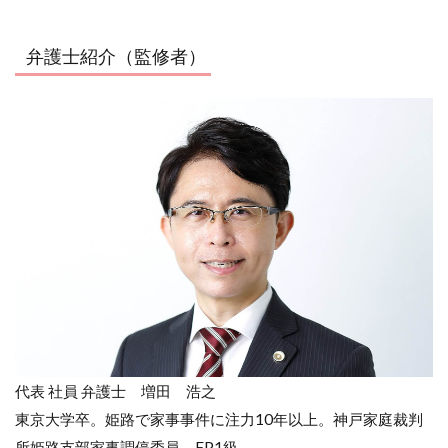
弁護士紹介（監修者）
代表 社員 弁護士 増田 浩之
東京大学卒。姫路で家事事件に注力10年以上。神戸家庭裁判
所姫路支部家事調停委員。FP1級。