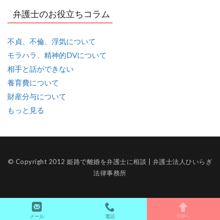
弁護士のお役立ちコラム
不貞、不倫、浮気について
モラハラ、精神的DVについて
相手と話ができない
養育費について
財産分与について
もっと見る
© Copyright 2012 姫路で離婚を弁護士に相談 | 弁護士法人ひいらぎ
法律事務所
メール
電話
TOPへ