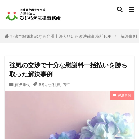
姫路で離婚相談なら弁護士法人ひいらぎ法律事務所TOP
解決事例
強気の交渉で十分な慰謝料一括払いを勝ち
取った解決事例
解決事例
30代
,
会社員
,
男性
解決事例