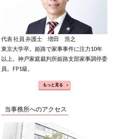
代表 社員 弁護士 増田 浩之
東京大学卒。姫路で家事事件に注力10年
以上。神戸家庭裁判所姫路支部家事調停委
員。FP1級。
もっと見る
当事務所へのアクセス