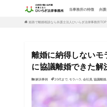
当事務所の特徴
弁護
姫路で離婚相談なら弁護士法人ひいらぎ法律事務所TOP
離婚に納得しないモ
に協議離婚できた解
解決事例
20代まで
,
モラハラ
,
会社員
,
協議離婚