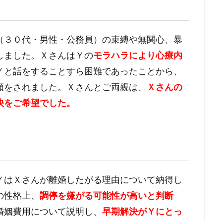
（３０代・男性・公務員）の束縛や無関心、暴
しました。ＸさんはＹの
モラハラにより心療内
Ｙと話をすることすら困難であったことから、
頼をされました。Ｘさんとご両親は、
Ｘさんの
決をご希望でした。
ＹはＸさんが離婚したがる理由について納得し
の性格上、
調停を嫌がる可能性が高いと判断
婚姻費用について説明し、
早期解決がＹにとっ