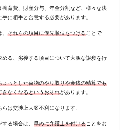
う養育費、財産分与、年金分割など、様々な決
上手に相手と合意する必要があります。
は、
それらの項目に優先順位をつける
ことで
決める、劣後する項目について大胆な譲歩を行
ちょっとした荷物のやり取りや金銭の精算でも
できなくなるというおそれ
があります。
ちらは交渉上大変不利になります。
がする場合は、
早めに弁護士を付ける
ことをお