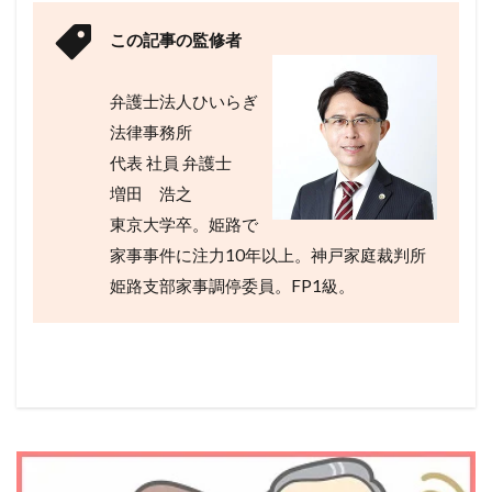
この記事の監修者
弁護士法人ひいらぎ
法律事務所
代表 社員 弁護士
増田 浩之
東京大学卒。姫路で
家事事件に注力10年以上。神戸家庭裁判所
姫路支部家事調停委員。FP1級。