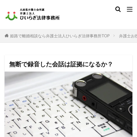
姫路で離婚相談なら弁護士法人ひいらぎ法律事務所TOP
弁護士お
無断で録音した会話は証拠になるか？