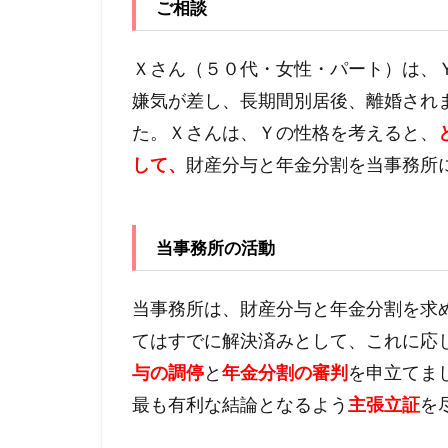
ご相談
Ｘさん（５０代・女性・パート）は、
嫌気が差し、長期間別居後、離婚され
た。Ｘさんは、Ｙの性格を考えると、
して、
財産分与と年金分割を当事務所
当事務所の活動
当事務所は、財産分与と年金分割を求
てはすでに解決済みとして、これに応
与の調停
と
年金分割の審判
を申立てま
最も有利な結論となるよう
主張立証
を