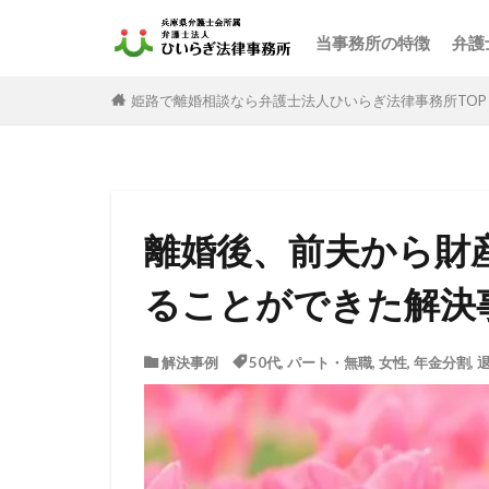
当事務所の特徴
弁護
姫路で離婚相談なら弁護士法人ひいらぎ法律事務所TOP
離婚後、前夫から財
ることができた解決
解決事例
50代
,
パート・無職
,
女性
,
年金分割
,