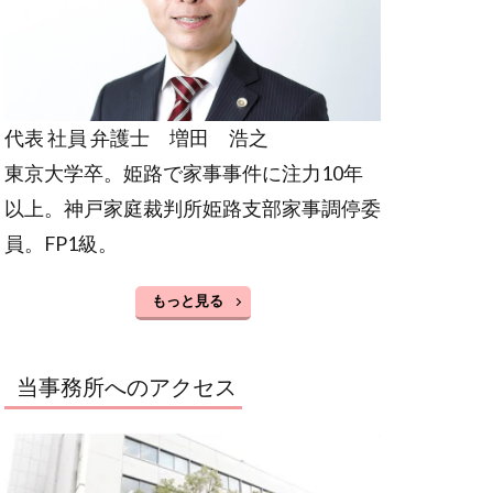
代表 社員 弁護士 増田 浩之
東京大学卒。姫路で家事事件に注力10年
以上。神戸家庭裁判所姫路支部家事調停委
員。FP1級。
もっと見る
当事務所へのアクセス